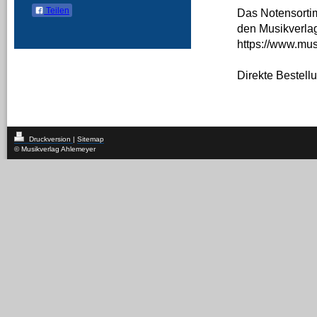
Teilen
Das Notensortim
den Musikverlag
https://www.mus
Direkte Bestell
Druckversion
|
Sitemap
© Musikverlag Ahlemeyer